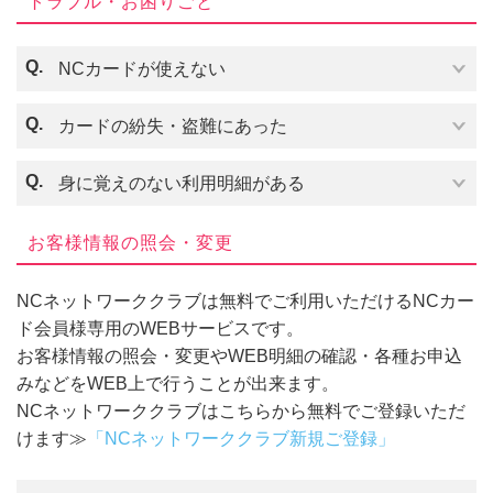
トラブル・お困りごと
Q.
NCカードが使えない
Q.
カードの紛失・盗難にあった
カードのIC部又は磁気ストライプ部の劣化などによ
Q.
身に覚えのない利用明細がある
り読み取りができないことがございます。
カードのチェックをさせていただきますので、弊社
お客様情報の照会・変更
窓口までお越しください。
ご利用可能額を超えてご利用されている場合がござ
NCネットワーククラブは無料でご利用いただけるNCカー
います。
ド会員様専用のWEBサービスです。
お客様情報の照会・変更やWEB明細の確認・各種お申込
みなどをWEB上で行うことが出来ます。
何らかの理由で「カードがご利用いただけない状
NCネットワーククラブは
こちらから無料でご登録いただ
態」となっている場合がございます。
けます≫
「NCネットワーククラブ新規ご登録」
原因をお調べいたしますので、お電話にてお問い合
わせください。