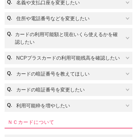
Q.
名義や支払口座を変更したい
Q.
住所や電話番号などを変更したい
本人認証（３Ｄセキュア）を求められるショッピン
グサイトがございます。
Q.
カードの利用可能額と現在いくら使えるかを確
「NCカード本人認証WEB登録サービス」にご登録
認したい
いただき、2段階認証用の携帯電話番号をご登録くだ
さい。
Q.
NCPプラスカードの利用可能残高を確認したい
ショッピングの際、ご登録いただいた携帯電話に送
こちら
られるワンタイムパスワードを入力して決済が進み
Q.
カードの暗証番号を教えてほしい
ます。
「NCカード本人認証WEB登録サービス」はこちら
Q.
カードの暗証番号を変更したい
から無料でご登録いただけます≫
本人認証WEB登
録サービス
Q.
利用可能枠を増やしたい
ＮＣカードについて
ご本人様のご利用で間違いないときは、制限を一時