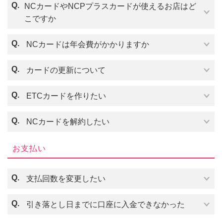
的に解除できる場合がございます。お電話にてお問
Q.
NCカードやNCPプラスカードが使えるお店はど
合せください。
こですか
ごく短期間での複数回のご利用や高額なお取り引き
につきましては、カードのご利用に一時的な制限が
Q.
NCカードは年会費がかかりますか
かかる場合がございます。
ご本人様のご利用で間違いない場合のみ制限を解除
Q.
カードの更新について
させていただきます。
Q.
ETCカードを作りたい
Q.
NCカードを解約したい
こちら
お支払い
Q.
支払回数を変更したい
Q.
引き落とし日までに口座に入金できなかった